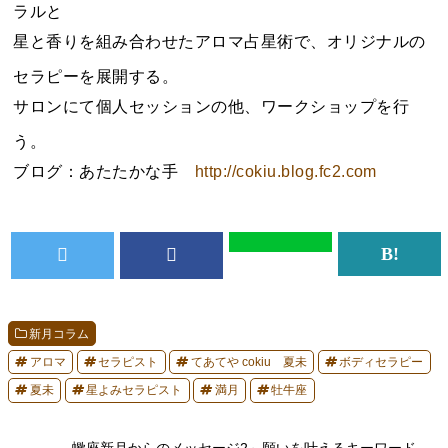
ラルと
星と香りを組み合わせたアロマ占星術で、オリジナルの
セラピーを展開する。
サロンにて個人セッションの他、ワークショップを行
う。
ブログ：あたたかな手
http://cokiu.blog.fc2.com
新月コラム
アロマ
セラピスト
てあてや cokiu 夏未
ボディセラピー
夏未
星よみセラピスト
満月
牡牛座
蠍座新月からのメッセージ2～願いを叶えるキーワード