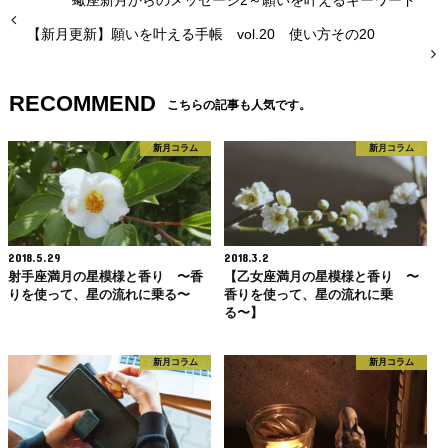
【新月更新】願いを叶える手帳 vol.20 使い方その20
RECOMMEND
こちらの記事も人気です。
新月コラム
新月コラム
2018.5.29
2018.3.2
射手座満月の星模様と香り 〜香
【乙女座満月の星模様と香り 〜
りを使って、星の流れに乗る〜
香りを使って、星の流れに乗
る〜】
新月コラム
新月コラム