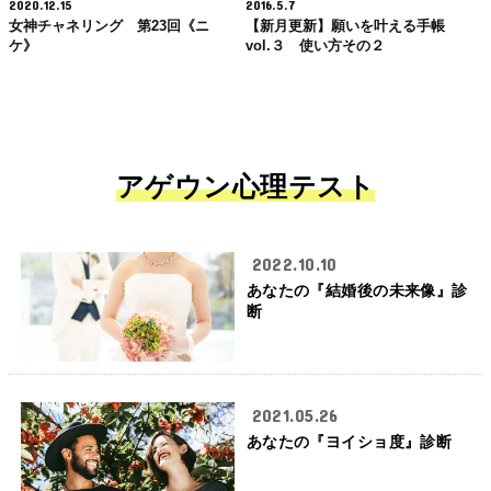
2020.12.15
2016.5.7
女神チャネリング 第23回《ニ
【新月更新】願いを叶える手帳
ケ》
vol.３ 使い方その２
アゲウン心理テスト
2022.10.10
あなたの『結婚後の未来像』診
断
2021.05.26
あなたの『ヨイショ度』診断