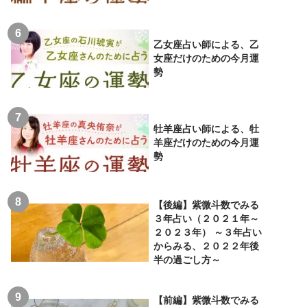
乙女座占い師による、乙
女座だけのための今月運
勢
牡羊座占い師による、牡
羊座だけのための今月運
勢
【後編】紫微斗数でみる
３年占い（２０２１年～
２０２３年） ～３年占い
からみる、２０２２年後
半の過ごし方～
【前編】紫微斗数でみる