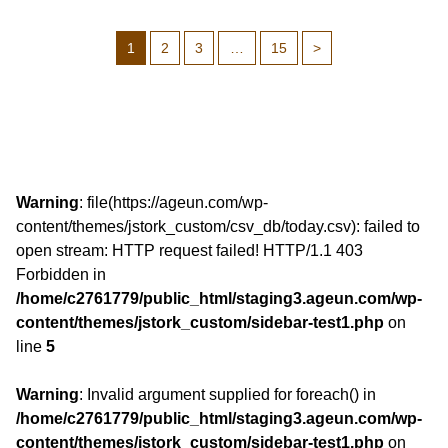
1
2
3
…
15
>
Warning
: file(https://ageun.com/wp-
content/themes/jstork_custom/csv_db/today.csv): failed to
open stream: HTTP request failed! HTTP/1.1 403
Forbidden in
/home/c2761779/public_html/staging3.ageun.com/wp-
content/themes/jstork_custom/sidebar-test1.php
on
line
5
Warning
: Invalid argument supplied for foreach() in
/home/c2761779/public_html/staging3.ageun.com/wp-
content/themes/jstork_custom/sidebar-test1.php
on